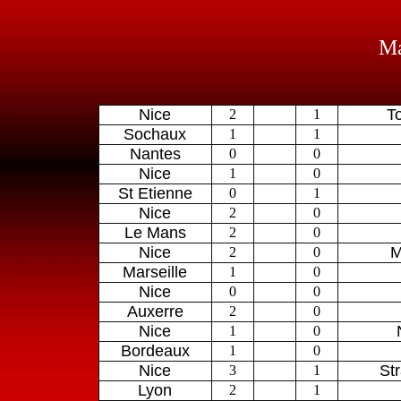
Ma
Nice
T
2
1
Sochaux
1
1
Nantes
0
0
Nice
1
0
St Etienne
0
1
Nice
2
0
Le Mans
2
0
Nice
M
2
0
Marseille
1
0
Nice
0
0
Auxerre
2
0
Nice
1
0
Bordeaux
1
0
Nice
St
3
1
Lyon
2
1