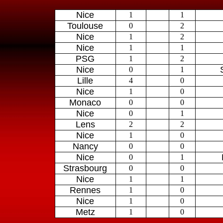
Nice
1
1
Toulouse
0
2
Nice
1
2
Nice
1
1
PSG
1
2
Nice
0
1
Lille
4
0
Nice
1
0
Monaco
0
0
Nice
0
1
Lens
2
2
Nice
1
0
Nancy
0
0
Nice
0
1
Strasbourg
0
0
Nice
1
1
Rennes
1
0
Nice
1
0
Metz
1
0