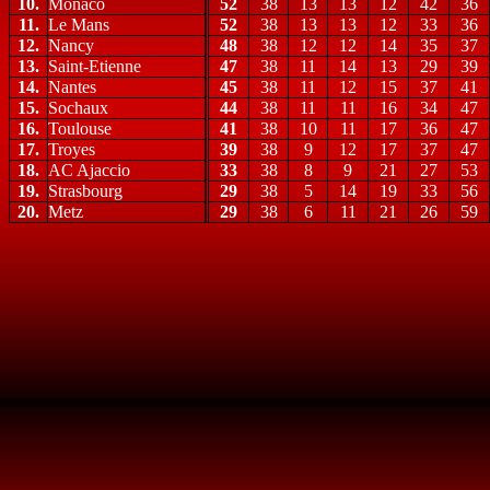
10.
Monaco
52
38
13
13
12
42
36
11.
Le Mans
52
38
13
13
12
33
36
12.
Nancy
48
38
12
12
14
35
37
13.
Saint-Etienne
47
38
11
14
13
29
39
14.
Nantes
45
38
11
12
15
37
41
15.
Sochaux
44
38
11
11
16
34
47
16.
Toulouse
41
38
10
11
17
36
47
17.
Troyes
39
38
9
12
17
37
47
18.
AC Ajaccio
33
38
8
9
21
27
53
19.
Strasbourg
29
38
5
14
19
33
56
20.
Metz
29
38
6
11
21
26
59