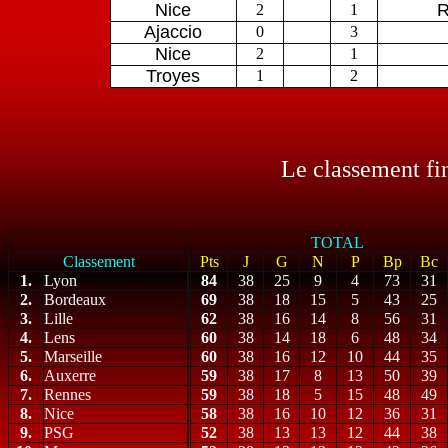
Nice
R
2
1
Ajaccio
0
3
Nice
2
1
Troyes
1
2
Le classement fi
TOTAL
Classement
Pts
J
G
N
P
Bp
Bc
1.
Lyon
84
38
25
9
4
73
31
2.
Bordeaux
69
38
18
15
5
43
25
3.
Lille
62
38
16
14
8
56
31
4.
Lens
60
38
14
18
6
48
34
5.
Marseille
60
38
16
12
10
44
35
6.
Auxerre
59
38
17
8
13
50
39
7.
Rennes
59
38
18
5
15
48
49
8.
Nice
58
38
16
10
12
36
31
9.
PSG
52
38
13
13
12
44
38