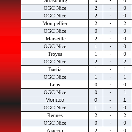
Strasbourg
0
0
-
OGC Nice
2
0
-
OGC Nice
2
0
-
Montpellier
2
2
-
OGC Nice
0
0
-
Marseille
2
0
-
OGC Nice
1
0
-
Troyes
1
0
-
OGC Nice
2
2
-
Bastia
1
1
-
OGC Nice
1
1
-
Lens
0
0
-
OGC Nice
0
1
-
Monaco
0
-
1
OGC Nice
1
0
-
Rennes
2
2
-
OGC Nice
0
0
-
Ajaccio
2
0
-